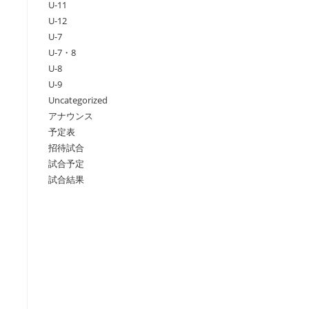
U-11
U-12
U-7
U-7・8
U-8
U-9
Uncategorized
アナウンス
予定表
招待試合
試合予定
試合結果