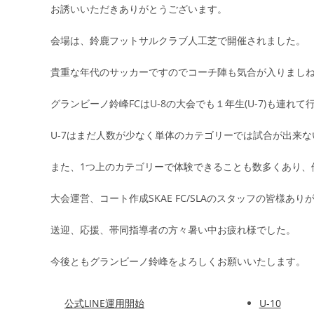
お誘いいただきありがとうございます。
会場は、鈴鹿フットサルクラブ人工芝で開催されました。
貴重な年代のサッカーですのでコーチ陣も気合が入りまし
グランビーノ鈴峰FCはU-8の大会でも１年生(U-7)も連れ
U-7はまだ人数が少なく単体のカテゴリーでは試合が出来
また、1つ上のカテゴリーで体験できることも数多くあり、
大会運営、コート作成SKAE FC/SLAのスタッフの皆様あ
送迎、応援、帯同指導者の方々暑い中お疲れ様でした。
今後ともグランビーノ鈴峰をよろしくお願いいたします。
公式LINE運用開始
U-10