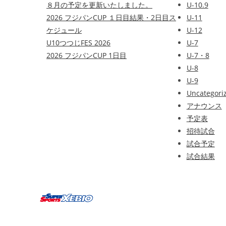
８月の予定を更新いたしました。
U-10.9
2026 フジパンCUP １日目結果・2日目ス
U-11
ケジュール
U-12
U10つつじFES 2026
U-7
2026 フジパンCUP 1日目
U-7・8
U-8
U-9
Uncategori
アナウンス
予定表
招待試合
試合予定
試合結果