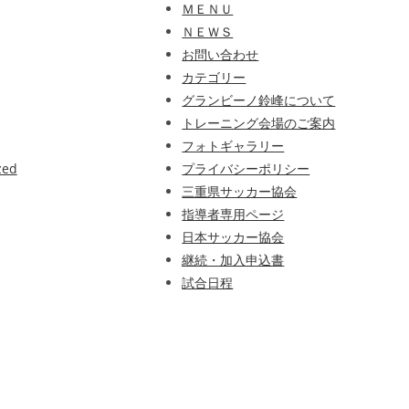
ＭＥＮＵ
ＮＥＷＳ
お問い合わせ
カテゴリー
グランビーノ鈴峰について
トレーニング会場のご案内
フォトギャラリー
zed
プライバシーポリシー
三重県サッカー協会
指導者専用ページ
日本サッカー協会
継続・加入申込書
試合日程