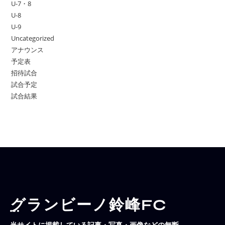
U-7・8
U-8
U-9
Uncategorized
アナウンス
予定表
招待試合
試合予定
試合結果
グランビーノ鈴峰FC