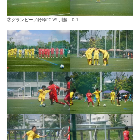
②グランビーノ鈴峰FC VS 川越 0-1