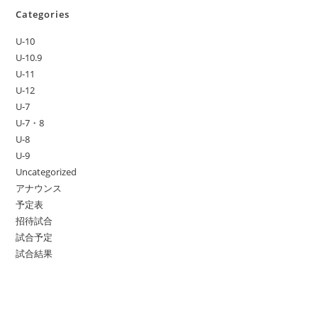
Categories
U-10
U-10.9
U-11
U-12
U-7
U-7・8
U-8
U-9
Uncategorized
アナウンス
予定表
招待試合
試合予定
試合結果