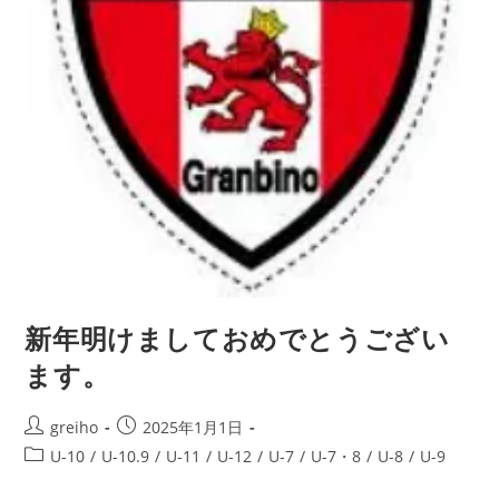
新年明けましておめでとうござい
ます。
greiho
2025年1月1日
U-10
/
U-10.9
/
U-11
/
U-12
/
U-7
/
U-7・8
/
U-8
/
U-9