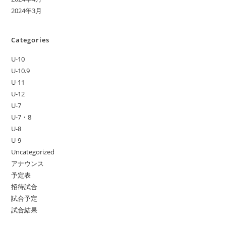
2024年3月
Categories
U-10
U-10.9
U-11
U-12
U-7
U-7・8
U-8
U-9
Uncategorized
アナウンス
予定表
招待試合
試合予定
試合結果