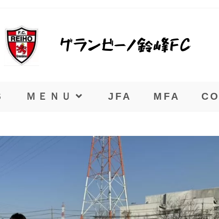
Ｓ
ＭＥＮＵ
JFA
MFA
CO