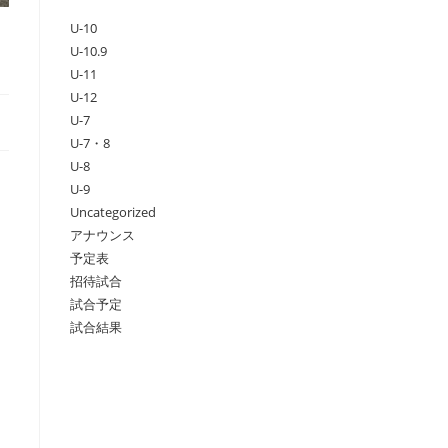
U-10
U-10.9
U-11
U-12
U-7
U-7・8
U-8
U-9
Uncategorized
アナウンス
予定表
招待試合
試合予定
試合結果