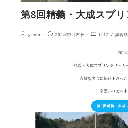
第8回精義・大成スプ
greiho
2024年3月20日
U-12
/
試合結
202
精義・大成スプリングサッカ
素敵な大会に招待下さった
卒団がせまる中
第8回精義・大成