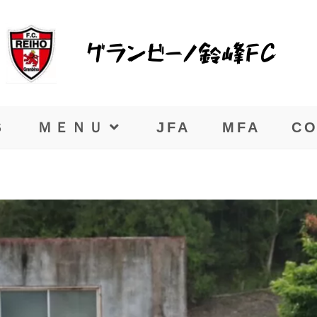
Ｓ
ＭＥＮＵ
JFA
MFA
CO