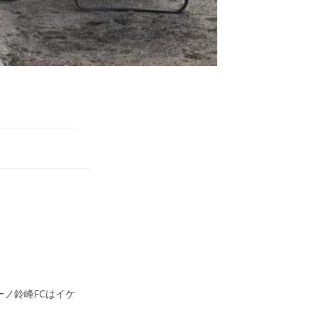
ノ鈴峰FCはイケ