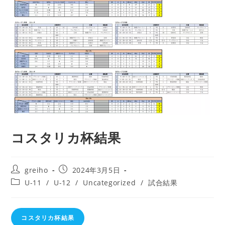
コスタリカ杯結果
greiho
2024年3月5日
U-11
/
U-12
/
Uncategorized
/
試合結果
コスタリカ杯結果