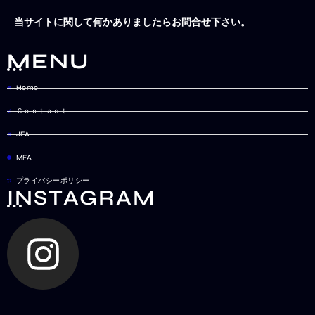
当サイトに関して何かありましたらお問合せ下さい。
MENU
Home
Ｃｏｎｔａｃｔ
JFA
MFA
プライバシーポリシー
INSTAGRAM