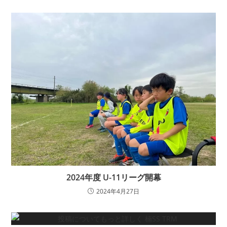
2024年度 U-11リーグ開幕
2024年4月27日